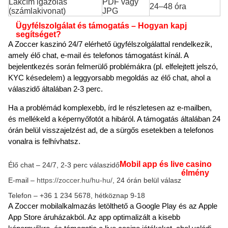
Lakcím igazolás
PDF vagy
24–48 óra
(számlakivonat)
JPG
Ügyfélszolgálat és támogatás – Hogyan kapj
segítséget?
A Zoccer kaszinó 24/7 elérhető ügyfélszolgálattal rendelkezik,
amely élő chat, e‑mail és telefonos támogatást kínál. A
bejelentkezés során felmerülő problémákra (pl. elfelejtett jelszó,
KYC késedelem) a leggyorsabb megoldás az élő chat, ahol a
válaszidő általában 2‑3 perc.
Ha a problémád komplexebb, írd le részletesen az e‑mailben,
és mellékeld a képernyőfotót a hibáról. A támogatás általában 24
órán belül visszajelzést ad, de a sürgős esetekben a telefonos
vonalra is felhívhatsz.
Mobil app és live casino
Élő chat – 24/7, 2‑3 perc válaszidő
élmény
E‑mail –
https://zoccer.hu/hu-hu/
, 24 órán belül válasz
Telefon – +36 1 234 5678, hétköznap 9‑18
A Zoccer mobilalkalmazás letölthető a Google Play és az Apple
App Store áruházakból. Az app optimalizált a kisebb