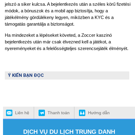
jelszó a siker kulcsa. A bejelentkezés után a széles körű fizetési
módok, a bónuszok és a mobil app biztosítja, hogy a
játékélmény gördülékeny legyen, miközben a KYC és a
támogatás garantálja a biztonságot.
Ha mindezeket a lépéseket követed, a Zoccer kaszinó
bejelentkezés után már csak élvezned kell a játékot, a
nyereményeket és a felelősségteljes szerencsejáték élményét.
Ý KIẾN BẠN ĐỌC
Liên hệ
Thanh toán
Hướng dẫn
DỊCH VỤ DU LỊCH TRUNG DANH