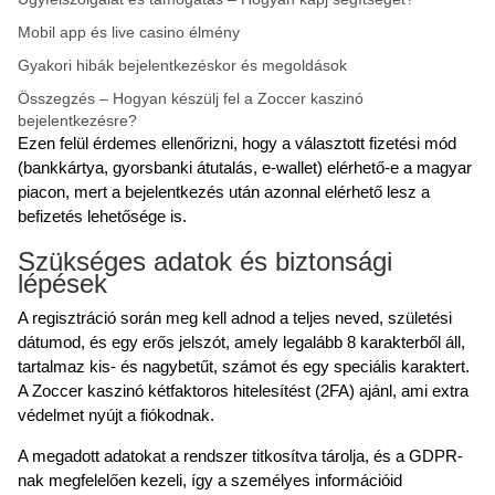
Mobil app és live casino élmény
Gyakori hibák bejelentkezéskor és megoldások
Összegzés – Hogyan készülj fel a Zoccer kaszinó
bejelentkezésre?
Ezen felül érdemes ellenőrizni, hogy a választott fizetési mód
(bankkártya, gyorsbanki átutalás, e‑wallet) elérhető-e a magyar
piacon, mert a bejelentkezés után azonnal elérhető lesz a
befizetés lehetősége is.
Szükséges adatok és biztonsági
lépések
A regisztráció során meg kell adnod a teljes neved, születési
dátumod, és egy erős jelszót, amely legalább 8 karakterből áll,
tartalmaz kis- és nagybetűt, számot és egy speciális karaktert.
A Zoccer kaszinó kétfaktoros hitelesítést (2FA) ajánl, ami extra
védelmet nyújt a fiókodnak.
A megadott adatokat a rendszer titkosítva tárolja, és a GDPR-
nak megfelelően kezeli, így a személyes információid