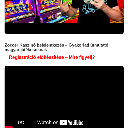
Zoccer Kaszinó bejelentkezés – Gyakorlati útmutató
magyar játékosoknak
Regisztráció előkészítése – Mire figyelj?