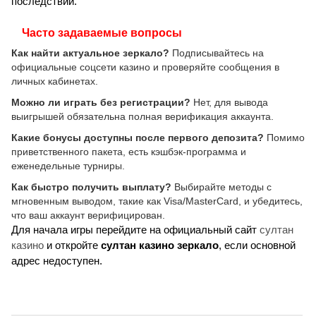
последствий.
Часто задаваемые вопросы
Как найти актуальное зеркало?
Подписывайтесь на
официальные соцсети казино и проверяйте сообщения в
личных кабинетах.
Можно ли играть без регистрации?
Нет, для вывода
выигрышей обязательна полная верификация аккаунта.
Какие бонусы доступны после первого депозита?
Помимо
приветственного пакета, есть кэшбэк‑программа и
еженедельные турниры.
Как быстро получить выплату?
Выбирайте методы с
мгновенным выводом, такие как Visa/MasterCard, и убедитесь,
что ваш аккаунт верифицирован.
Для начала игры перейдите на официальный сайт
султан
казино
и откройте
султан казино зеркало
, если основной
адрес недоступен.