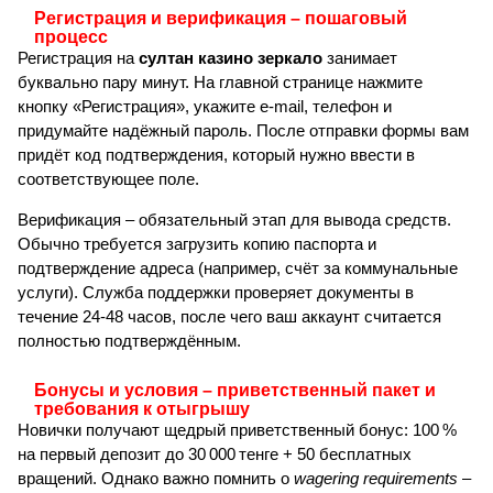
Регистрация и верификация – пошаговый
процесс
Регистрация на
султан казино зеркало
занимает
буквально пару минут. На главной странице нажмите
кнопку «Регистрация», укажите e‑mail, телефон и
придумайте надёжный пароль. После отправки формы вам
придёт код подтверждения, который нужно ввести в
соответствующее поле.
Верификация – обязательный этап для вывода средств.
Обычно требуется загрузить копию паспорта и
подтверждение адреса (например, счёт за коммунальные
услуги). Служба поддержки проверяет документы в
течение 24‑48 часов, после чего ваш аккаунт считается
полностью подтверждённым.
Бонусы и условия – приветственный пакет и
требования к отыгрышу
Новички получают щедрый приветственный бонус: 100 %
на первый депозит до 30 000 тенге + 50 бесплатных
вращений. Однако важно помнить о
wagering requirements
–