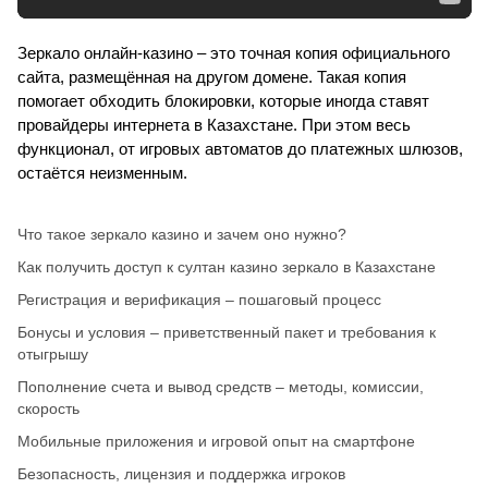
Зеркало онлайн‑казино – это точная копия официального
сайта, размещённая на другом домене. Такая копия
помогает обходить блокировки, которые иногда ставят
провайдеры интернета в Казахстане. При этом весь
функционал, от игровых автоматов до платежных шлюзов,
остаётся неизменным.
Что такое зеркало казино и зачем оно нужно?
Как получить доступ к султан казино зеркало в Казахстане
Регистрация и верификация – пошаговый процесс
Бонусы и условия – приветственный пакет и требования к
отыгрышу
Пополнение счета и вывод средств – методы, комиссии,
скорость
Мобильные приложения и игровой опыт на смартфоне
Безопасность, лицензия и поддержка игроков