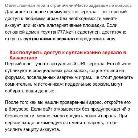
Ответственная игра и ограничения
Часто задаваемые вопросы
Для игрока главное преимущество зеркала – постоянный
доступ к любимым играм без необходимости менять
аккаунт или искать альтернативные площадки. Если
основной домен «султан777.kz» недоступен, достаточно
открыть
султан казино зеркало
и продолжить игру.
Как получить доступ к султан казино зеркало в
Казахстане
Первый шаг – узнать актуальный URL зеркала. Его обычно
публикуют в официальных рассылках, соцсетях или на
форумах, посвящённых азартным играм. Не стоит доверять
сомнительным источникам: поддельные зеркала могут
собирать ваши данные.
После того как вы нашли проверенный адрес, откройте его
в браузере. Если сайт открывается без предупреждений о
безопасности, можно смело вводить логин и пароль. При
первом входе рекомендуется сменить пароль, чтобы
усилить защиту аккаунта.