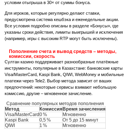
условии отыгрыша в 30× от суммы бонуса.
Для игроков, которые регулярно делают ставки,
предусмотрена система кешбэка и еженедельные акции.
Все условия подробно описаны в разделе «Бонусы», где
указаны сроки действия, лимиты выигрышей и исключения
(например, игры с высоким RTP могут быть исключены).
Пополнение счета и вывод средств – методы,
комиссии, скорость
Султан казино поддерживает разнообразные платёжные
инструменты, популярные в Казахстане: банковские карты
Visa/MasterCard, Kaspi Bank, QIWI, WebMoney и мобильные
платежи через Tele2. Выбор метода зависит от ваших
предпочтений: некоторые сервисы взимают небольшую
комиссию, другие – мгновенное зачисление.
Сравнение популярных методов пополнения
Метод
Комиссия
Время зачисления
Visa/MasterCard
0 %
Мгновенно
Kaspi Bank
0,5 %
От 5 до 15 минут
QIWI
1 %
Мгновенно