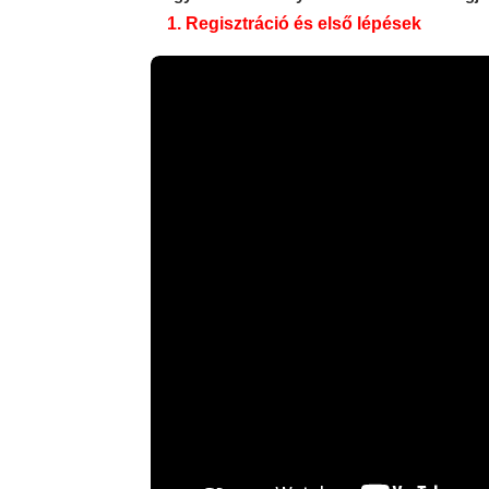
1. Regisztráció és első lépések