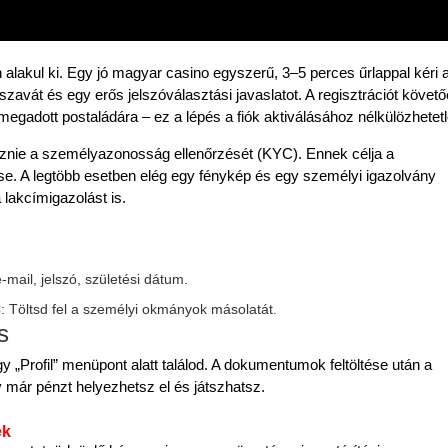
alakul ki. Egy jó magyar casino egyszerű, 3–5 perces űrlappal kéri 
szavát és egy erős jelszóválasztási javaslatot. A regisztrációt követ
 megadott postaládára – ez a lépés a fiók aktiválásához nélkülözhetetl
ejeznie a személyazonosság ellenőrzését (KYC). Ennek célja a
. A legtöbb esetben elég egy fénykép és egy személyi igazolvány
 lakcímigazolást is.
‑mail, jelszó, születési dátum.
 Töltsd fel a személyi okmányok másolatát.
s
y „Profil” menüpont alatt találod. A dokumentumok feltöltése után a
gy már pénzt helyezhetsz el és játszhatsz.
ek