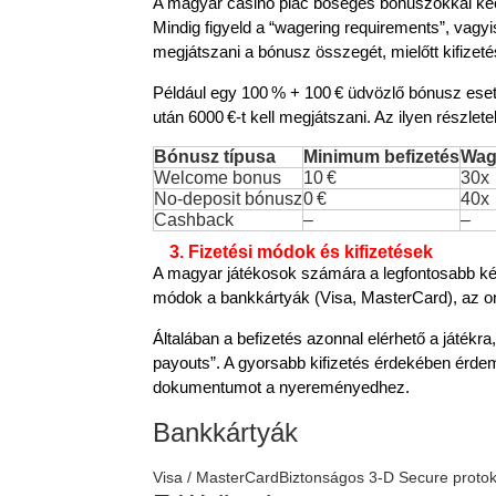
A magyar casino piac bőséges bónuszokkal kecs
Mindig figyeld a “wagering requirements”, vagy
megjátszani a bónusz összegét, mielőtt kifizetés
Például egy 100 % + 100 € üdvözlő bónusz eseté
után 6000 €-t kell megjátszani. Az ilyen részlet
Bónusz típusa
Minimum befizetés
Wag
Welcome bonus
10 €
30x
No‑deposit bónusz
0 €
40x
Cashback
–
–
3. Fizetési módok és kifizetések
A magyar játékosok számára a legfontosabb kérd
módok a bankkártyák (Visa, MasterCard), az onli
Általában a befizetés azonnal elérhető a játékra
payouts”. A gyorsabb kifizetés érdekében érde
dokumentumot a nyereményedhez.
Bankkártyák
Visa / MasterCard
Biztonságos 3‑D Secure protok