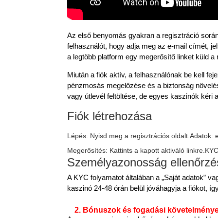
Az első benyomás gyakran a regisztráció során 
felhasználót, hogy adja meg az e‑mail címét, jel
a legtöbb platform egy megerősítő linket küld a
Miután a fiók aktív, a felhasználónak be kell f
pénzmosás megelőzése és a biztonság növelése
vagy útlevél feltöltése, de egyes kaszinók kéri a
Fiók létrehozása
Lépés: Nyisd meg a regisztrációs oldalt.
Adatok: e
Megerősítés: Kattints a kapott aktiváló linkre.
KYC:
Személyazonosság ellenőrzé
A KYC folyamatot általában a „Saját adatok” vag
kaszinó 24‑48 órán belül jóváhagyja a fiókot, í
2. Bónuszok és fogadási követelmény