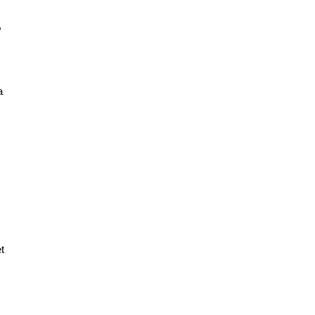
,
a
t