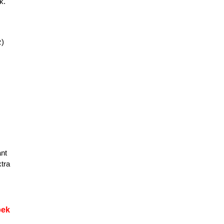
k.
z)
ant
tra
pek