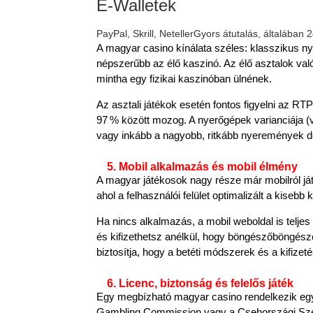
E‑Walletek
PayPal, Skrill, Neteller
Gyors átutalás, általában 2
A magyar casino kínálata széles: klasszikus nye
népszerűbb az élő kaszinó. Az élő asztalok valós
mintha egy fizikai kaszinóban ülnének.
Az asztali játékok esetén fontos figyelni az RTP 
97 % között mozog. A nyerőgépek varianciája (
vagy inkább a nagyobb, ritkább nyeremények d
5. Mobil alkalmazás és mobil élmény
A magyar játékosok nagy része már mobilról ját
ahol a felhasználói felület optimalizált a kisebb 
Ha nincs alkalmazás, a mobil weboldal is teljes 
és kifizethetsz anélkül, hogy böngészőböngészé
biztosítja, hogy a betéti módszerek és a kifize
6. Licenc, biztonság és felelős játék
Egy megbízható magyar casino rendelkezik egy
Gambling Commission vagy a Csehországi Szere