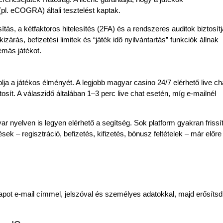
(pl. eCOGRA) általi tesztelést kaptak.
sítás, a kétfaktoros hitelesítés (2FA) és a rendszeres auditok biztosítj
izárás, befizetési limitek és “játék idő nyilvántartás” funkciók állnak
más játékot.
ja a játékos élményét. A legjobb magyar casino 24/7 elérhető live ch
tosít. A válaszidő általában 1–3 perc live chat esetén, míg e‑mailnél
r nyelven is legyen elérhető a segítség. Sok platform gyakran frissít
k – regisztráció, befizetés, kifizetés, bónusz feltételek – már előre
űrlapot e‑mail címmel, jelszóval és személyes adatokkal, majd erősítsd