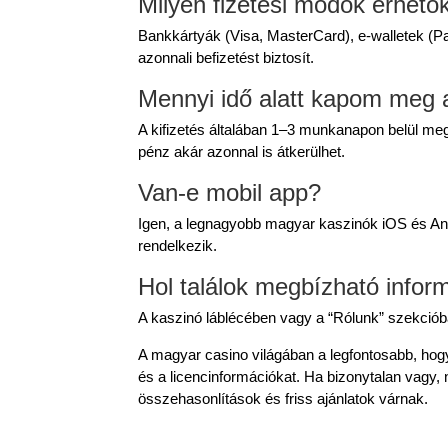
Milyen fizetési módok érhetők
Bankkártyák (Visa, MasterCard), e‑walletek (PayP
azonnali befizetést biztosít.
Mennyi idő alatt kapom meg
A kifizetés általában 1–3 munkanapon belül meg
pénz akár azonnal is átkerülhet.
Van-e mobil app?
Igen, a legnagyobb magyar kaszinók iOS és Andro
rendelkezik.
Hol találok megbízható inform
A kaszinó láblécében vagy a “Rólunk” szekcióba
A magyar casino világában a legfontosabb, hog
és a licencinformációkat. Ha bizonytalan vagy
összehasonlítások és friss ajánlatok várnak.