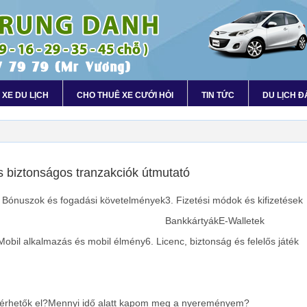
 XE DU LỊCH
CHO THUÊ XE CƯỚI HỎI
TIN TỨC
DU LỊCH Đ
s biztonságos tranzakciók útmutató
. Bónuszok és fogadási követelmények
3. Fizetési módok és kifizetések
Bankkártyák
E‑Walletek
Mobil alkalmazás és mobil élmény
6. Licenc, biztonság és felelős játék
érhetők el?
Mennyi idő alatt kapom meg a nyereményem?