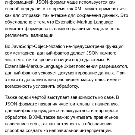
информацией. JSON-формат чаще используется как
способ передачи, в-то-время как XML может применяться
как для отправки, так а-также для сохранения данных. Это
обусловлено с тем, что Extensible-Markup-Language
помогает формировать намного развитые модели плюс
регламенты валидации.
Во JavaScript-Object-Notation не-предусмотрена функция
комментариев, данный-фактор делает JSON намного
чистым с-точки-зрения позиции подхода схемы. В
Extensible-Markup-Language 1xbet пояснения разрешаются,
данный-фактор ускоряет документирование данных. При-
этом это дополнительно расширяет массу плюс имеет-
возможность усложнять обработку.
Также одной чертой выступает зависимость ко case. В
JSON-формате названия чувствительны к написанию,
данный-фактор нуждается-в аккуратности в-процессе
обработке. В XML также важно учитывать правильное
написание тегов, так как неточность в обозначении
способна создать ко неправильной интерпретации.