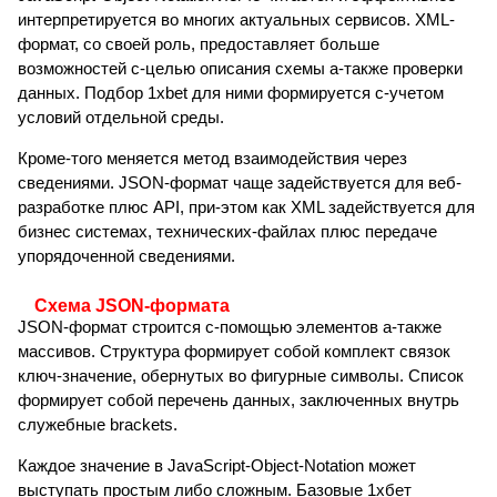
интерпретируется во многих актуальных сервисов. XML-
формат, со своей роль, предоставляет больше
возможностей с-целью описания схемы а-также проверки
данных. Подбор 1xbet для ними формируется с-учетом
условий отдельной среды.
Кроме-того меняется метод взаимодействия через
сведениями. JSON-формат чаще задействуется для веб-
разработке плюс API, при-этом как XML задействуется для
бизнес системах, технических-файлах плюс передаче
упорядоченной сведениями.
Схема JSON-формата
JSON-формат строится с-помощью элементов а-также
массивов. Структура формирует собой комплект связок
ключ-значение, обернутых во фигурные символы. Список
формирует собой перечень данных, заключенных внутрь
служебные brackets.
Каждое значение в JavaScript-Object-Notation может
выступать простым либо сложным. Базовые 1хбет