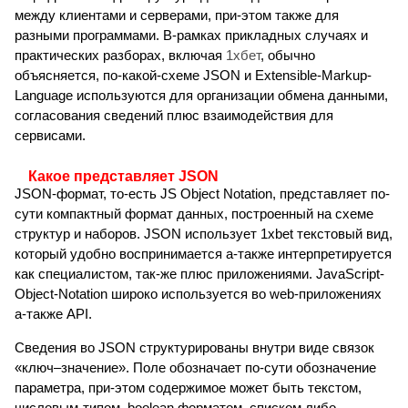
между клиентами и серверами, при-этом также для
разными программами. В-рамках прикладных случаях и
практических разборах, включая
1хбет
, обычно
объясняется, по-какой-схеме JSON и Extensible-Markup-
Language используются для организации обмена данными,
согласования сведений плюс взаимодействия для
сервисами.
Какое представляет JSON
JSON-формат, то-есть JS Object Notation, представляет по-
сути компактный формат данных, построенный на схеме
структур и наборов. JSON использует 1xbet текстовый вид,
который удобно воспринимается а-также интерпретируется
как специалистом, так-же плюс приложениями. JavaScript-
Object-Notation широко используется во web-приложениях
а-также API.
Сведения во JSON структурированы внутри виде связок
«ключ–значение». Поле обозначает по-сути обозначение
параметра, при-этом содержимое может быть текстом,
числовым-типом, boolean форматом, списком либо