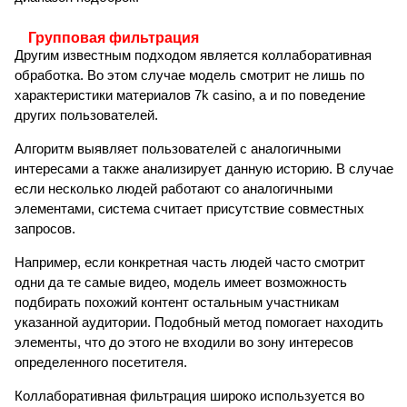
Групповая фильтрация
Другим известным подходом является коллаборативная
обработка. Во этом случае модель смотрит не лишь по
характеристики материалов 7k casino, а и по поведение
других пользователей.
Алгоритм выявляет пользователей с аналогичными
интересами а также анализирует данную историю. В случае
если несколько людей работают со аналогичными
элементами, система считает присутствие совместных
запросов.
Например, если конкретная часть людей часто смотрит
одни да те самые видео, модель имеет возможность
подбирать похожий контент остальным участникам
указанной аудитории. Подобный метод помогает находить
элементы, что до этого не входили во зону интересов
определенного посетителя.
Коллаборативная фильтрация широко используется во