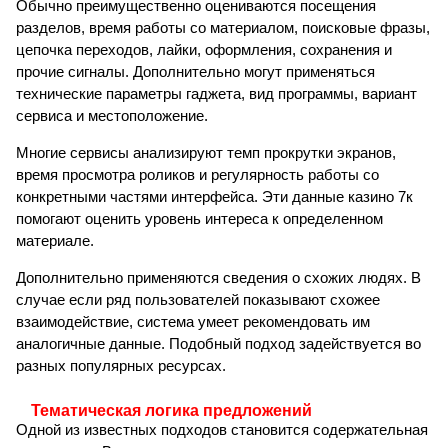
Обычно преимущественно оцениваются посещения
разделов, время работы со материалом, поисковые фразы,
цепочка переходов, лайки, оформления, сохранения и
прочие сигналы. Дополнительно могут применяться
технические параметры гаджета, вид программы, вариант
сервиса и местоположение.
Многие сервисы анализируют темп прокрутки экранов,
время просмотра роликов и регулярность работы со
конкретными частями интерфейса. Эти данные казино 7к
помогают оценить уровень интереса к определенном
материале.
Дополнительно применяются сведения о схожих людях. В
случае если ряд пользователей показывают схожее
взаимодействие, система умеет рекомендовать им
аналогичные данные. Подобный подход задействуется во
разных популярных ресурсах.
Тематическая логика предложений
Одной из известных подходов становится содержательная