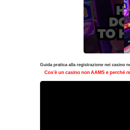
Guida pratica alla registrazione nei casino
Cos’è un casino non AAMS e perché re