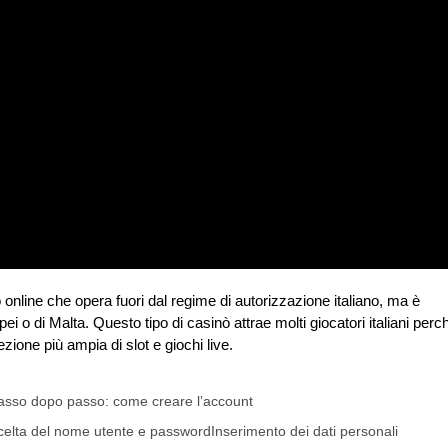
nline che opera fuori dal regime di autorizzazione italiano, ma è
i o di Malta. Questo tipo di casinò attrae molti giocatori italiani perc
zione più ampia di slot e giochi live.
asso dopo passo: come creare l’account
celta del nome utente e password
Inserimento dei dati personali