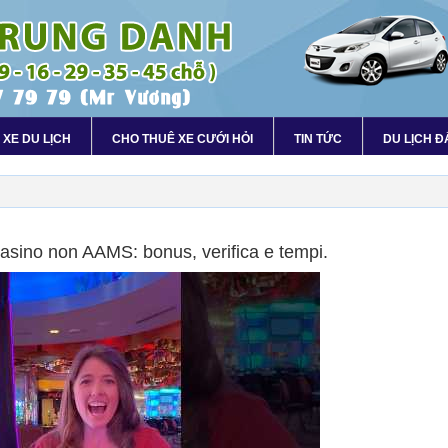
 XE DU LỊCH
CHO THUÊ XE CƯỚI HỎI
TIN TỨC
DU LỊCH Đ
casino non AAMS: bonus, verifica e tempi.