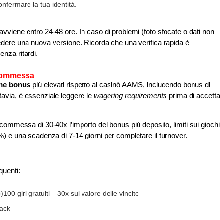
nfermare la tua identità.
a avviene entro 24‑48 ore. In caso di problemi (foto sfocate o dati non
hiedere una nuova versione. Ricorda che una verifica rapida è
nza ritardi.
scommessa
me bonus
più elevati rispetto ai casinò AAMS, includendo bonus di
uttavia, è essenziale leggere le
wagering requirements
prima di accetta
commessa di 30‑40x l’importo del bonus più deposito, limiti sui giochi
) e una scadenza di 7‑14 giorni per completare il turnover.
quenti:
o)
100 giri gratuiti – 30x sul valore delle vincite
back