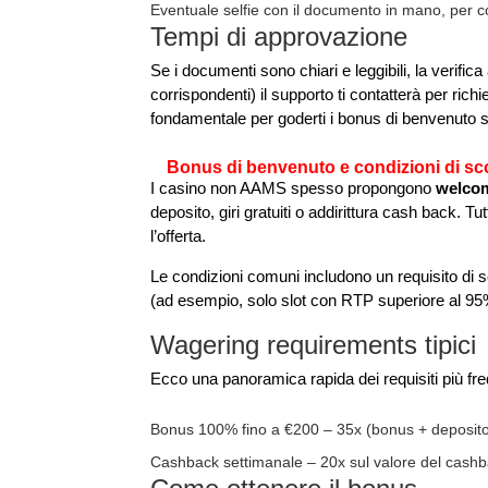
Eventuale selfie con il documento in mano, per co
Tempi di approvazione
Se i documenti sono chiari e leggibili, la verific
corrispondenti) il supporto ti contatterà per ric
fondamentale per goderti i bonus di benvenuto se
Bonus di benvenuto e condizioni di 
I casino non AAMS spesso propongono
welco
deposito, giri gratuiti o addirittura cash back. T
l’offerta.
Le condizioni comuni includono un requisito di s
(ad esempio, solo slot con RTP superiore al 95%
Wagering requirements tipici
Ecco una panoramica rapida dei requisiti più fre
Bonus 100% fino a €200 – 35x (bonus + deposit
Cashback settimanale – 20x sul valore del cash