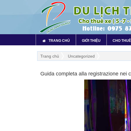
TRANG CHỦ
GIỚI THIỆU
CHO THUÊ
Trang chủ
Uncategorized
Guida completa alla registrazione nei 