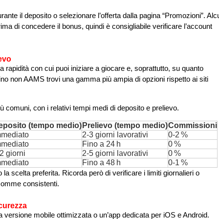
rante il deposito o selezionare l’offerta dalla pagina “Promozioni”. Alc
ima di concedere il bonus, quindi è consigliabile verificare l’account
ievo
 rapidità con cui puoi iniziare a giocare e, soprattutto, su quanto
ino non AAMS trovi una gamma più ampia di opzioni rispetto ai siti
 comuni, con i relativi tempi medi di deposito e prelievo.
eposito (tempo medio)
Prelievo (tempo medio)
Commissioni
mmediato
2‑3 giorni lavorativi
0‑2 %
mmediato
Fino a 24 h
0 %
2 giorni
2‑5 giorni lavorativi
0 %
mmediato
Fino a 48 h
0‑1 %
o la scelta preferita. Ricorda però di verificare i limiti giornalieri o
 somme consistenti.
icurezza
 versione mobile ottimizzata o un’app dedicata per iOS e Android.