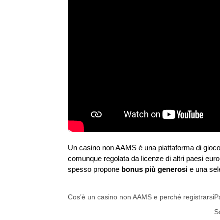
Un casino non AAMS è una piattaforma di gioco o
comunque regolata da licenze di altri paesi europe
spesso propone
bonus più generosi
e una sele
Cos’è un casino non AAMS e perché registrarsi
P
S