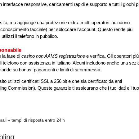
interfacce responsive, caricamenti rapidi e supporto a tutti i giochi p
el sito, ma aggiunge una protezione extra: molti operatori includono
 riconoscimento facciale) per sbloccare l’account. Questo rende più
tilizzi il telefono in pubblico.
sponsabile
 la fase di
casino non AAMS registrazione
e verifica. Gli operatori più
 di telefono con assistenza in italiano. Alcuni includono anche una sez
domande su bonus, pagamenti e limiti di scommessa.
to utilizzi certificati SSL a 256 bit e che sia certificato da enti
ng Commission). Queste garanzie ti assicurano che i tuoi dati e i tuo
ail – tempi di risposta entro 24 h
bling