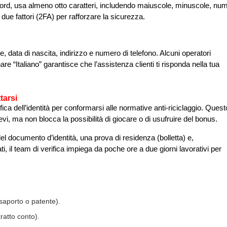
ord, usa almeno otto caratteri, includendo maiuscole, minuscole, num
 due fattori (2FA) per rafforzare la sicurezza.
data di nascita, indirizzo e numero di telefono. Alcuni operatori
e “Italiano” garantisce che l’assistenza clienti ti risponda nella tua
tarsi
ifica dell’identità per conformarsi alle normative anti‑riciclaggio. Quest
ievi, ma non blocca la possibilità di giocare o di usufruire del bonus.
del documento d’identità, una prova di residenza (bolletta) e,
i, il team di verifica impiega da poche ore a due giorni lavorativi per
ssaporto o patente).
tratto conto).