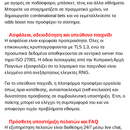
με αγορές σε ποδόσφαιρο, μπάσκετ, τένις και άλλα αθλήματα.
Μπορείτε να στοιχηματίζετε σε πραγματικό χρόνο, να
δημιουργείτε combinational bets και να εκμεταλλεύεστε τα
odds boost που προσφέρει το σύστημα.
Ασφάλεια, αδειοδότηση και υπεύθυνο παιχνίδι
Η ασφάλεια είναι κορυφαία προτεραιότητα. Όλες οι
επικοινωνίες κρυπτογραφούνται με TLS 1.3, ενώ τα
προσωπικά δεδομένα αποθηκεύονται σε κεντρικό server που
τηρεί ISO 27001. Η άδεια λειτουργίας από την Κυπριακή Αρχή
Παιγνίων εξασφαλίζει ότι το λογισμικό του παιχνιδιού είναι
ελεγμένο από ανεξάρτητους ελεγκτές RNG.
Για το υπεύθυνο παιχνίδι, η πλατφόρμα προσφέρει εργαλεία
όπως όρια κατάθεσης, αυτοαποκλεισμό (self‑exclusion) και
δυνατότητα πρόσβασης σε συμβουλευτική υποστήριξη. Έτσι, ο
παίκτης μπορεί να ελέγχει τη συμπεριφορά του και να
αποφεύγει τυχόν προβλήματα εθισμού.
Πρόσθετη υποστήριξη πελατών και FAQ
Η εξυπηρέτηση πελατών είναι διαθέσιμη 24/7 μέσω live chat,