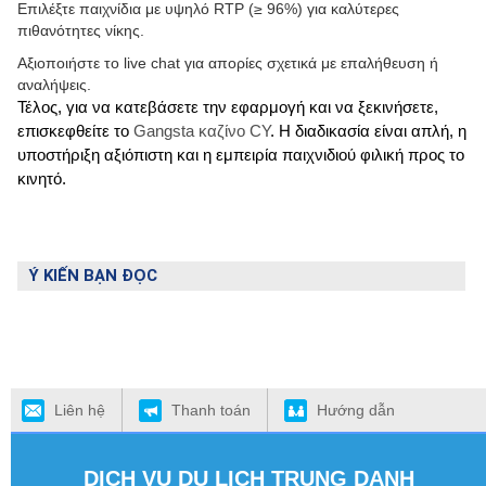
Επιλέξτε παιχνίδια με υψηλό RTP (≥ 96%) για καλύτερες
πιθανότητες νίκης.
Αξιοποιήστε το live chat για απορίες σχετικά με επαλήθευση ή
αναλήψεις.
Τέλος, για να κατεβάσετε την εφαρμογή και να ξεκινήσετε,
επισκεφθείτε το
Gangsta καζίνο CY
. Η διαδικασία είναι απλή, η
υποστήριξη αξιόπιστη και η εμπειρία παιχνιδιού φιλική προς το
κινητό.
Ý KIẾN BẠN ĐỌC
Liên hệ
Thanh toán
Hướng dẫn
DỊCH VỤ DU LỊCH TRUNG DANH