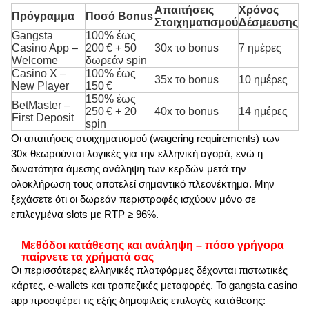
Απαιτήσεις
Χρόνος
Πρόγραμμα
Ποσό Bonus
Στοιχηματισμού
Δέσμευσης
Gangsta
100% έως
Casino App –
200 € + 50
30x το bonus
7 ημέρες
Welcome
δωρεάν spin
Casino X –
100% έως
35x το bonus
10 ημέρες
New Player
150 €
150% έως
BetMaster –
250 € + 20
40x το bonus
14 ημέρες
First Deposit
spin
Οι απαιτήσεις στοιχηματισμού (wagering requirements) των
30x θεωρούνται λογικές για την ελληνική αγορά, ενώ η
δυνατότητα άμεσης ανάληψη των κερδών μετά την
ολοκλήρωση τους αποτελεί σημαντικό πλεονέκτημα. Μην
ξεχάσετε ότι οι δωρεάν περιστροφές ισχύουν μόνο σε
επιλεγμένα slots με RTP ≥ 96%.
Μεθόδοι κατάθεσης και ανάληψη – πόσο γρήγορα
παίρνετε τα χρήματά σας
Οι περισσότερες ελληνικές πλατφόρμες δέχονται πιστωτικές
κάρτες, e‑wallets και τραπεζικές μεταφορές. Το gangsta casino
app προσφέρει τις εξής δημοφιλείς επιλογές κατάθεσης: