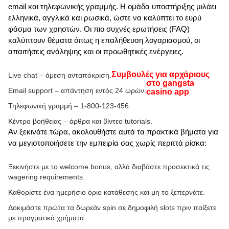
email και τηλεφωνικής γραμμής. Η ομάδα υποστήριξης μιλάει
ελληνικά, αγγλικά και ρωσικά, ώστε να καλύπτει το ευρύ
φάσμα των χρηστών. Οι πιο συχνές ερωτήσεις (FAQ)
καλύπτουν θέματα όπως η επαλήθευση λογαριασμού, οι
απαιτήσεις ανάληψης και οι προωθητικές ενέργειες.
Συμβουλές για αρχάριους
Live chat – άμεση ανταπόκριση.
στο gangsta
Email support – απάντηση εντός 24 ωρών.
casino app
Τηλεφωνική γραμμή – 1‑800‑123‑456.
Κέντρο βοήθειας – άρθρα και βίντεο tutorials.
Αν ξεκινάτε τώρα, ακολουθήστε αυτά τα πρακτικά βήματα για
να μεγιστοποιήσετε την εμπειρία σας χωρίς περιττά ρίσκα:
Ξεκινήστε με το welcome bonus, αλλά διαβάστε προσεκτικά τις
wagering requirements.
Καθορίστε ένα ημερήσιο όριο κατάθεσης και μη το ξεπερνάτε.
Δοκιμάστε πρώτα τα δωρεάν spin σε δημοφιλή slots πριν παίξετε
με πραγματικά χρήματα.